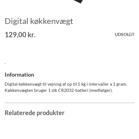
Digital køkkenvægt
Gå
til
starten
129,00 kr.
UDSOLGT
af
billedgalleriet
.
Information
Digital køkkenvægt til vejning af op til 5 kg i intervaller a 1 gram.
Køkkenvægten bruger 1 stk CR2032-batteri (medfølger).
Relaterede produkter