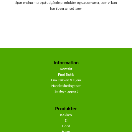
Spar endnu mere på udgåede produkter og sæsonvarer, som vi kun
har i begrænset lager
Information
Kontakt
Find Butik
Om Køkken & Hjem
Handelsbetingelser
Smiley-rapport
Produkter
Køkken
El
Bord
Hjem