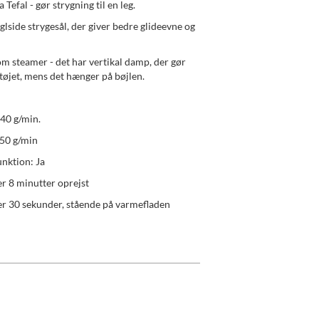
 Tefal - gør strygning til en leg.
glside strygesål, der giver bedre glideevne og
om steamer - det har vertikal damp, der gør
e tøjet, mens det hænger på bøjlen.
40 g/min.
50 g/min
nktion: Ja
er 8 minutter oprejst
er 30 sekunder, stående på varmefladen