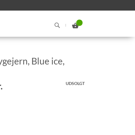
Min indkøbskurv
Search
ejern, Blue ice,
.
UDSOLGT