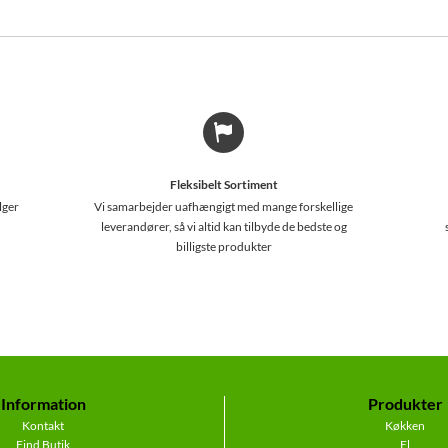
Fleksibelt Sortiment
lger
Vi samarbejder uafhængigt med mange forskellige
leverandører, så vi altid kan tilbyde de bedste og
billigste produkter
Information
Produkter
Kontakt
Køkken
Find Butik
El