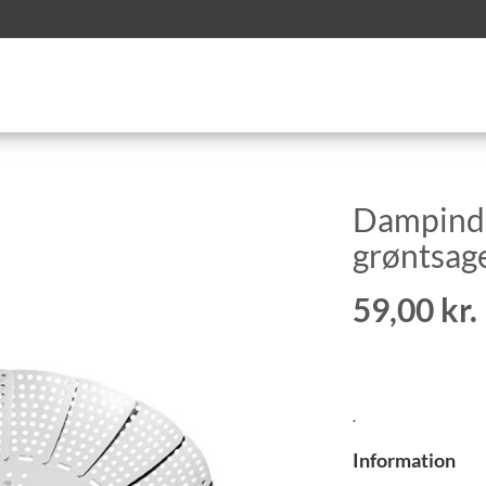
Dampinds
grøntsag
59,00 kr.
.
Information