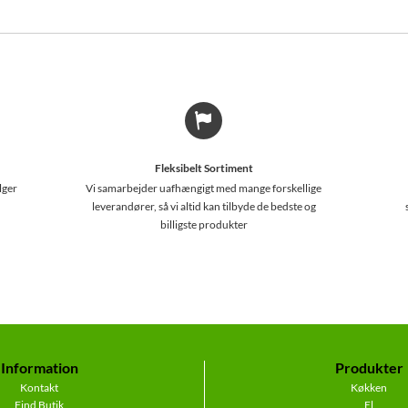
Fleksibelt Sortiment
lger
Vi samarbejder uafhængigt med mange forskellige
leverandører, så vi altid kan tilbyde de bedste og
billigste produkter
Information
Produkter
Kontakt
Køkken
Find Butik
El