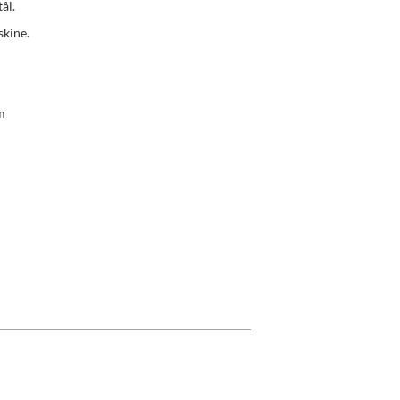
tål.
skine.
m