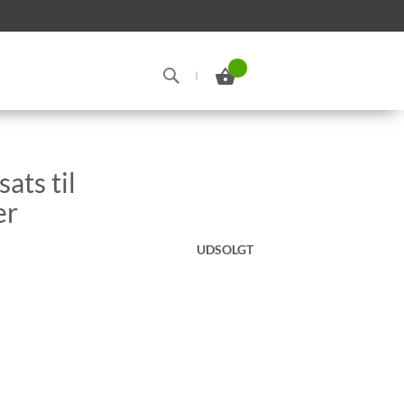
Min indkøbskurv
Search
ats til
er
UDSOLGT