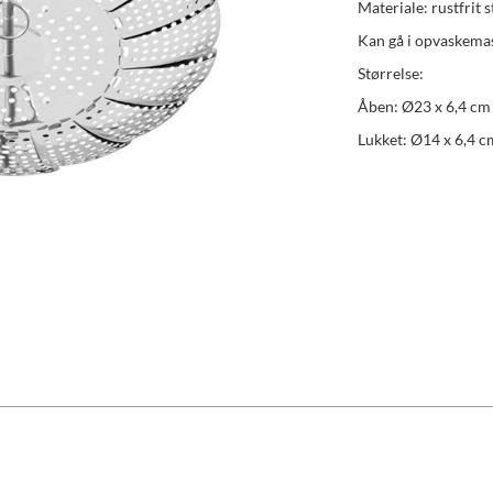
Materiale: rustfrit s
Kan gå i opvaskema
Størrelse:
Åben: Ø23 x 6,4 cm
Lukket: Ø14 x 6,4 c