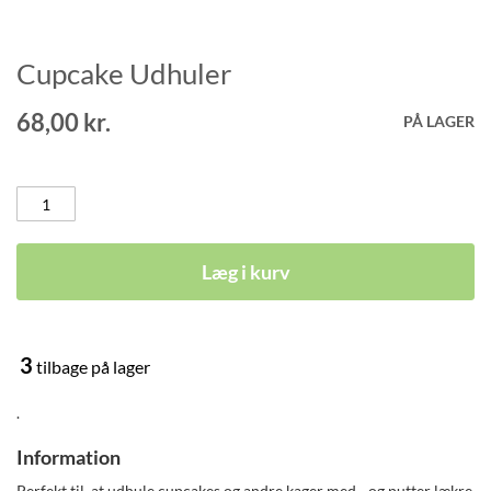
Cupcake Udhuler
Gå
til
starten
68,00 kr.
PÅ LAGER
af
billedgalleriet
Læg i kurv
3
tilbage på lager
.
Information
Perfekt til, at udhule cupcakes og andre kager med - og putter lækre