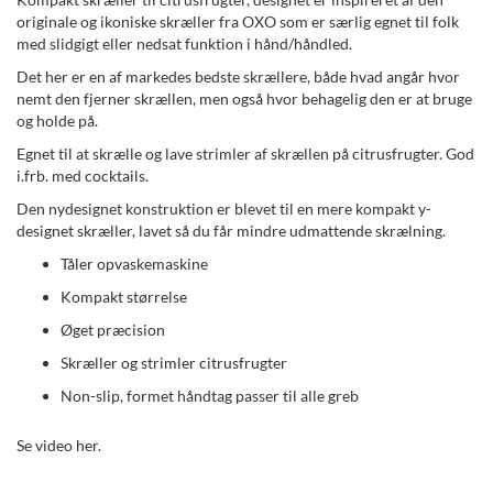
originale og ikoniske skræller fra OXO som er særlig egnet til folk
med slidgigt eller nedsat funktion i hånd/håndled.
Det her er en af markedes bedste skrællere, både hvad angår hvor
nemt den fjerner skrællen, men også hvor behagelig den er at bruge
og holde på.
Egnet til at skrælle og lave strimler af skrællen på citrusfrugter. God
i.frb. med cocktails.
Den nydesignet konstruktion er blevet til en mere kompakt y-
designet skræller, lavet så du får mindre udmattende skrælning.
Tåler opvaskemaskine
Kompakt størrelse
Øget præcision
Skræller og strimler citrusfrugter
Non-slip, formet håndtag passer til alle greb
Se video her.