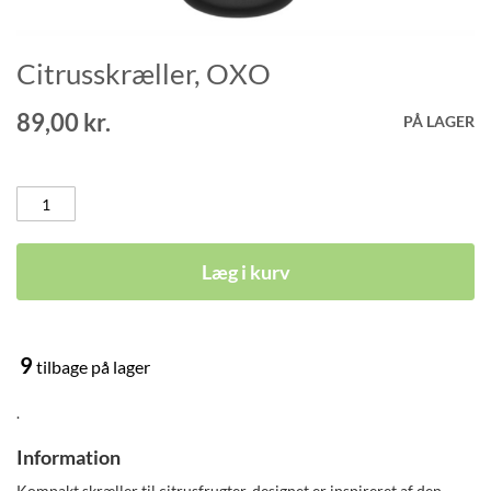
Citrusskræller, OXO
Gå
til
starten
89,00 kr.
PÅ LAGER
af
billedgalleriet
Læg i kurv
9
tilbage på lager
.
Information
Kompakt skræller til citrusfrugter, designet er inspireret af den