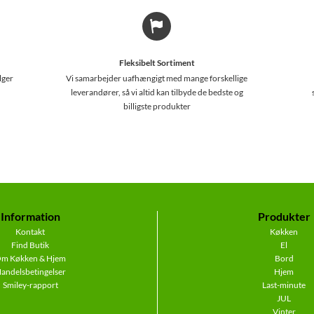
Fleksibelt Sortiment
lger
Vi samarbejder uafhængigt med mange forskellige
leverandører, så vi altid kan tilbyde de bedste og
billigste produkter
Information
Produkter
Kontakt
Køkken
Find Butik
El
m Køkken & Hjem
Bord
andelsbetingelser
Hjem
Smiley-rapport
Last-minute
JUL
Vinter