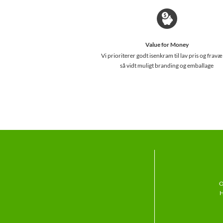
Value for Money
Vi prioriterer godt isenkram til lav pris og fravæ
så vidt muligt branding og emballage
O
H