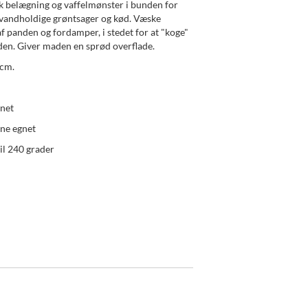
 belægning og vaffelmønster i bunden for
 vandholdige grøntsager og kød. Væske
f panden og fordamper, i stedet for at "koge"
en. Giver maden en sprød overflade.
 cm.
gnet
ne egnet
til 240 grader