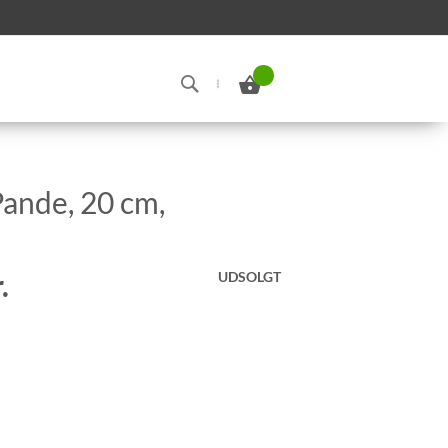
Min indkøbskurv
Search
Pande, 20 cm,
.
UDSOLGT