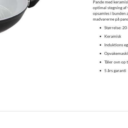
Pande med keramisk
optimal stegning af
opsamles i bunden a
madvarerne på pand
Størrelse: 20
Keramisk
Induktions e
Opvakemaski
Tåler ovn op 
5 års garanti