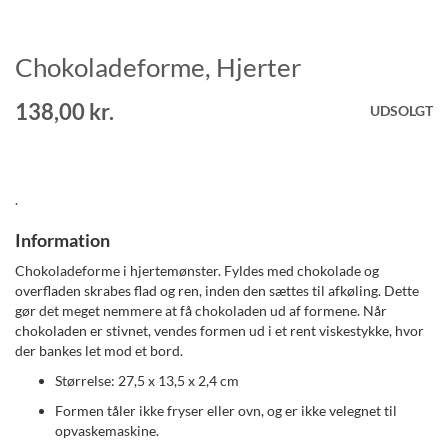
Chokoladeforme, Hjerter
Gå
til
starten
138,00 kr.
UDSOLGT
af
billedgalleriet
.
Information
Chokoladeforme i hjertemønster. Fyldes med chokolade og
overfladen skrabes flad og ren, inden den sættes til afkøling. Dette
gør det meget nemmere at få chokoladen ud af formene. Når
chokoladen er stivnet, vendes formen ud i et rent viskestykke, hvor
der bankes let mod et bord.
Størrelse: 27,5 x 13,5 x 2,4 cm
Formen tåler ikke fryser eller ovn, og er ikke velegnet til
opvaskemaskine.