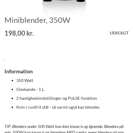
Miniblender, 350W
Gå
til
starten
198,00 kr.
UDSOLGT
af
billedgalleriet
.
Information
350 Watt
Glaskande - 1 L.
2 hastighedsindstillinger og PULSE-funktion
Kniv i rustfrit stål - så varmt også kan blendes
TIP: Blendere under 500 Watt kan ikke knuse is og lignende. Blendere på
min. 500W kan knuse is og lignedene MED væske, mens blendere på min.