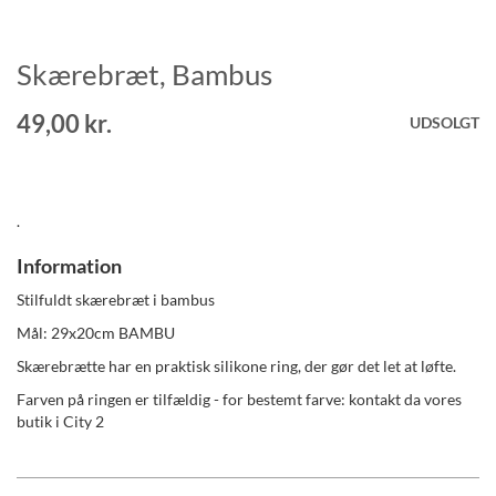
Skærebræt, Bambus
Gå
til
starten
49,00 kr.
UDSOLGT
af
billedgalleriet
.
Information
Stilfuldt skærebræt i bambus
Mål: 29x20cm BAMBU
Skærebrætte har en praktisk silikone ring, der gør det let at løfte.
Farven på ringen er tilfældig - for bestemt farve: kontakt da vores
butik i City 2