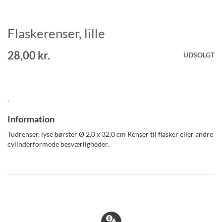
Flaskerenser, lille
Gå
til
starten
28,00 kr.
UDSOLGT
af
billedgalleriet
.
Information
Tudrenser, lyse børster Ø 2,0 x 32,0 cm Renser til flasker eller andre
cylinderformede besværligheder.