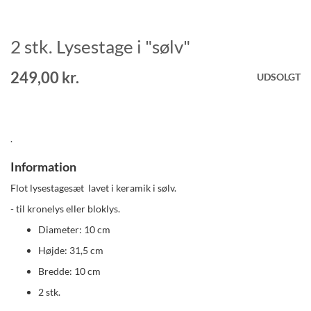
2 stk. Lysestage i "sølv"
Gå
til
starten
249,00 kr.
UDSOLGT
af
billedgalleriet
.
Information
Flot lysestagesæt lavet i keramik i sølv.
- til kronelys eller bloklys.
Diameter: 10 cm
Højde: 31,5 cm
Bredde: 10 cm
2 stk.