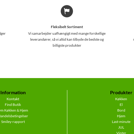
Fleksibelt Sortiment
lger
Vi samarbejder uafhængigt med mange forskellige
leverandører, så vi altid kan tilbyde de bedste og
billigste produkter
Information
Produkter
Kontakt
Køkken
Find Butik
El
m Køkken & Hjem
Bord
andelsbetingelser
Hjem
Smiley-rapport
Last-minute
JUL
Vinter