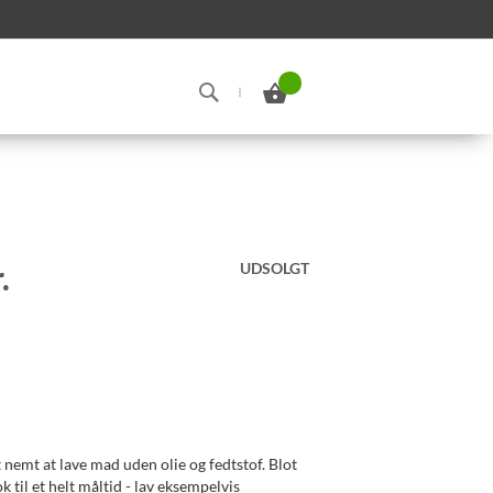
Min indkøbskurv
Search
.
UDSOLGT
t nemt at lave mad uden olie og fedtstof. Blot
k til et helt måltid - lav eksempelvis