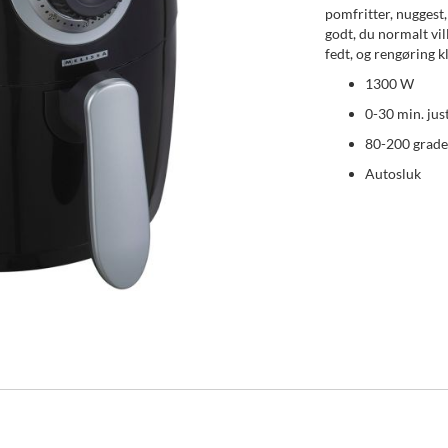
pomfritter, nuggest,
godt, du normalt vi
fedt, og rengøring 
1300 W
0-30 min. jus
80-200 grade
Autosluk