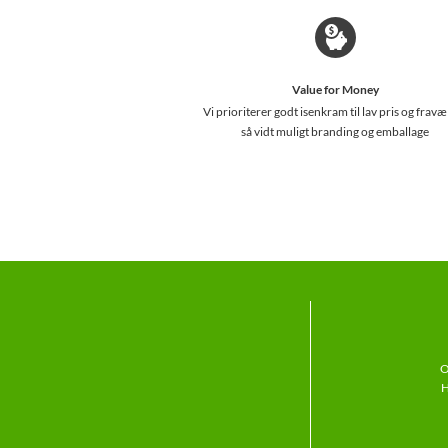
Value for Money
Vi prioriterer godt isenkram til lav pris og fravæ
så vidt muligt branding og emballage
O
H