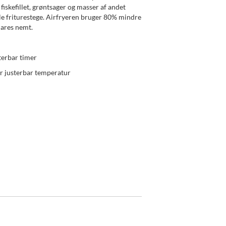
 fiskefillet, grøntsager og masser af andet
lle friturestege. Airfryeren bruger 80% mindre
klares nemt.
terbar timer
r justerbar temperatur