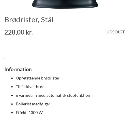
Brødrister, Stål
Gå
til
starten
228,00 kr.
UDSOLGT
af
billedgalleriet
.
Information
Opretstående brødrister
Til 4 skiver brød
6 varmetrin med automatisk stopfunktion
Bollerist medfølger
Effekt: 1300 W