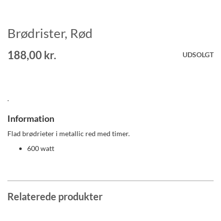
Brødrister, Rød
Gå
til
starten
188,00 kr.
UDSOLGT
af
billedgalleriet
.
Information
Flad brødrieter i metallic red med timer.
600 watt
Relaterede produkter