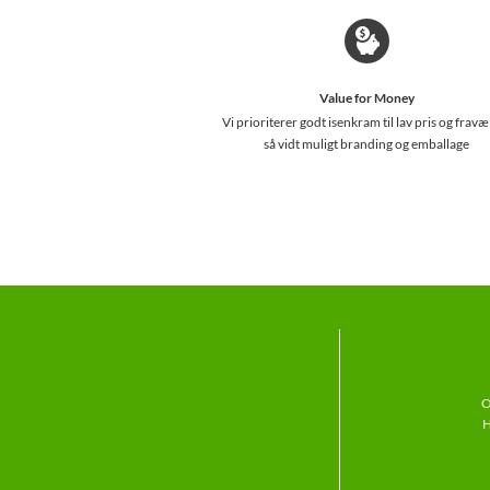
Value for Money
Vi prioriterer godt isenkram til lav pris og fravæ
så vidt muligt branding og emballage
O
H