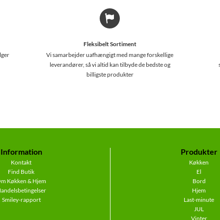
Fleksibelt Sortiment
lger
Vi samarbejder uafhængigt med mange forskellige
leverandører, så vi altid kan tilbyde de bedste og
billigste produkter
Information
Produkter
Kontakt
Køkken
Find Butik
El
m Køkken & Hjem
Bord
andelsbetingelser
Hjem
Smiley-rapport
Last-minute
JUL
Vinter