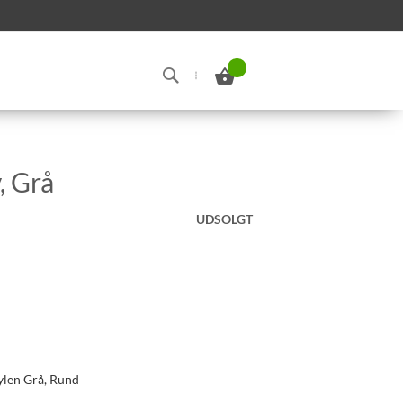
Min indkøbskurv
Search
, Grå
UDSOLGT
len Grå, Rund