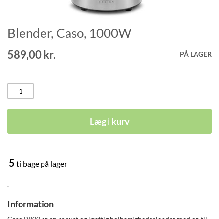
Blender, Caso, 1000W
Gå
til
starten
589,00 kr.
PÅ LAGER
af
billedgalleriet
Læg i kurv
5
tilbage på lager
.
Information
Caso B800 er en robust og kraftig højhastighedsblender med op til