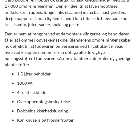
17.000 omdrejninger/min. Den er ideel til at lave smoothies,
milkshakes, frappes, longdrinks etc., med justerbar hastighed via
drejeknappen, så man ligeledes nemt kan tilberede babymad, knust
is, salsa/dip, juice, sauce, shake og pesto.
Den er nem at rengøre ved at demontere klingerne, og beholderen
tåler at komme i opvaskemaskine. Blenderens omdrejninger skaber
nok effekt til, at fødevaren pulveriseres ned til cellulært niveau,
hvorved kroppen nemmere kan optage alle de vigtige
næringsstoffer i fødevaren, såsom vitaminer, mineraler og gavnlige
plantestoffer.
1,5 Liter beholder
1000 W.
4 rustfrie blade
Overophedningsbeskyttelse
Dobbelt sikkerhedslukning
Kan knuse is og frosne frugter