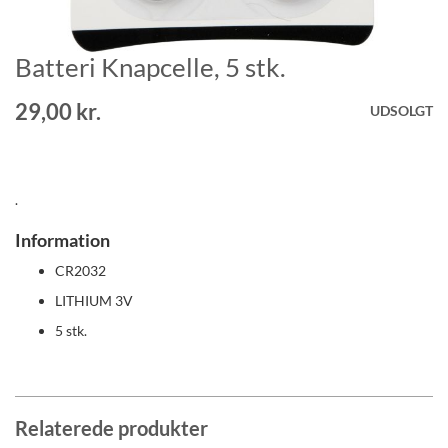
Batteri Knapcelle, 5 stk.
Gå
til
starten
29,00 kr.
UDSOLGT
af
billedgalleriet
.
Information
CR2032
LITHIUM 3V
5 stk.
Relaterede produkter