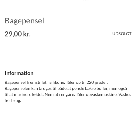
Bagepensel
Gå
til
starten
29,00 kr.
UDSOLGT
af
billedgalleriet
.
Information
Bagepensel fremstillet i silikone. Tåler op til 220 grader.
Bagepenselen kan bruges til både at pensle lækre boller, men også
til at marinere kødet. Nem at rengøre. Tåler opvaskemaskine. Vaskes
før brug.