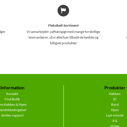
Fleksibelt Sortiment
lger
Vi samarbejder uafhængigt med mange forskellige
leverandører, så vi altid kan tilbyde de bedste og
billigste produkter
Information
Produkter
Kontakt
Køkken
Find Butik
El
m Køkken & Hjem
Bord
andelsbetingelser
Hjem
Smiley-rapport
Last-minute
JUL
Vinter