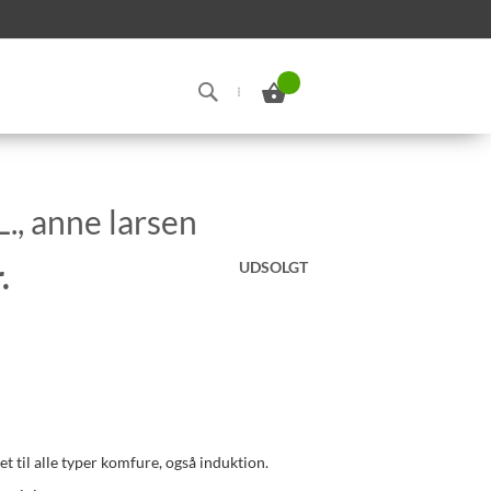
Min indkøbskurv
Search
L., anne larsen
.
UDSOLGT
et til alle typer komfure, også induktion.