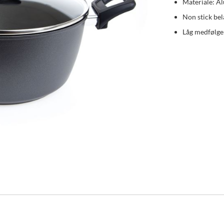
Materiale: A
Non stick be
Låg medfølge