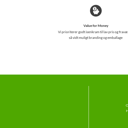
Value for Money
Vi prioriterer godt isenkram til lav pris og fravæ
så vidt muligt branding og emballage
O
H