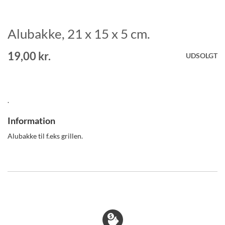
Alubakke, 21 x 15 x 5 cm.
Gå
til
starten
19,00 kr.
UDSOLGT
af
billedgalleriet
.
Information
Alubakke til f.eks grillen.