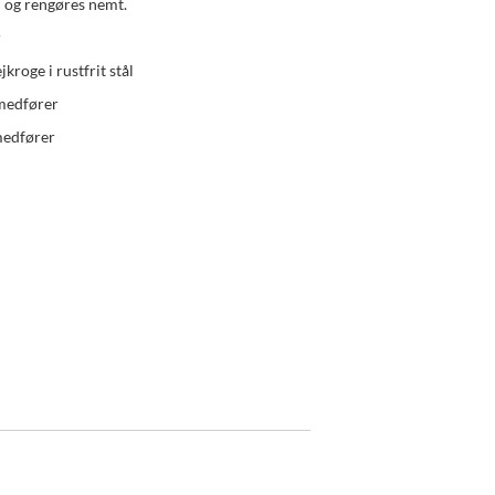
d og rengøres nemt.
r
jkroge i rustfrit stål
medfører
medfører