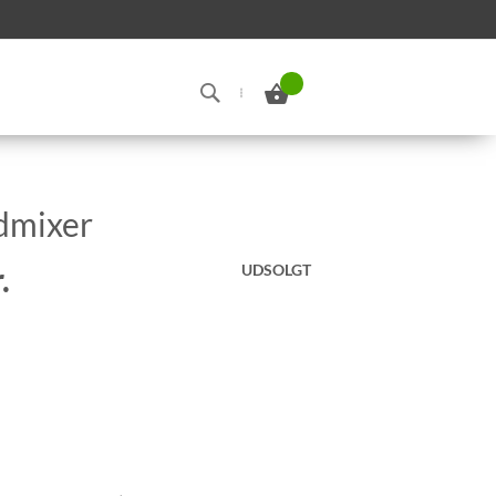
Min indkøbskurv
Search
ndmixer
.
UDSOLGT