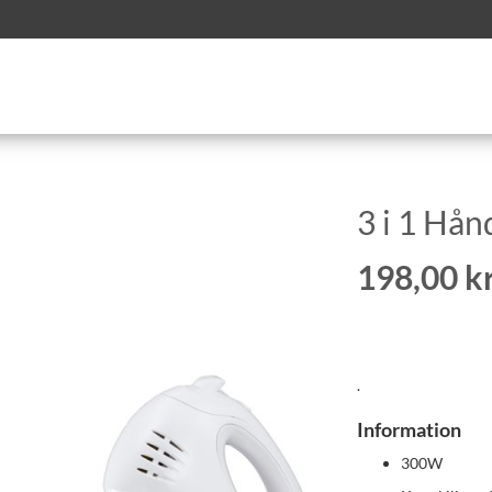
3 i 1 Hå
198,00 kr
.
Information
300W