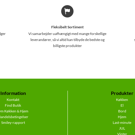
Fleksibelt Sortiment
lger
Vi samarbejder uafhængigt med mange forskellige
leverandører, så vi altid kan tilbyde de bedste og
billigste produkter
Information
Produkter
Kontakt
Køkken
Find Butik
El
m Køkken & Hjem
Bord
andelsbetingelser
Hjem
Smiley-rapport
Last-minute
JUL
Vinter