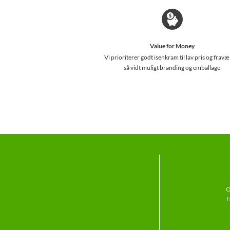
Value for Money
Vi prioriterer godt isenkram til lav pris og fravæ
så vidt muligt branding og emballage
O
H